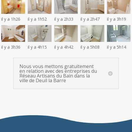
il y a 1h26
il y a 1h52
il y a 2h33
il y a 2h47
il y a 3h19
il y a 3h36
il y a 4h15
il y a 4h42
il y a 5h08
il y a 5h14
Nous vous mettons gratuitement
en relation avec des entreprises du
Réseau Artisans du Bain dans la
ville de Deuil la Barre