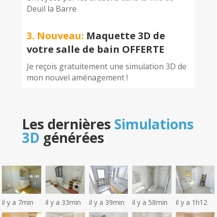
Deuil la Barre
3. Nouveau:
Maquette 3D de
votre salle de bain OFFERTE
Je reçois gratuitement une simulation 3D de
mon nouvel aménagement !
Les dernières
Simulations
3D
générées
il y a 7min
il y a 33min
il y a 39min
il y a 58min
il y a 1h12