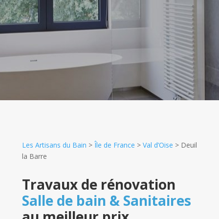
Les Artisans du Bain
>
Île de France
>
Val d’Oise
>
Deuil
la Barre
Travaux de rénovation
Salle de bain & Sanitaires
au meilleur prix