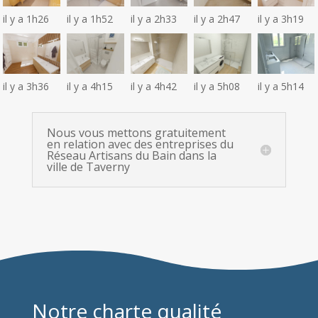
il y a 1h26
il y a 1h52
il y a 2h33
il y a 2h47
il y a 3h19
il y a 3h36
il y a 4h15
il y a 4h42
il y a 5h08
il y a 5h14
Nous vous mettons gratuitement
en relation avec des entreprises du
Réseau Artisans du Bain dans la
ville de Taverny
Notre charte qualité