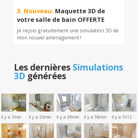
3. Nouveau:
Maquette 3D de
votre salle de bain OFFERTE
Je reçois gratuitement une simulation 3D de
mon nouvel aménagement !
Les dernières
Simulations
3D
générées
il y a 7min
il y a 33min
il y a 39min
il y a 58min
il y a 1h12