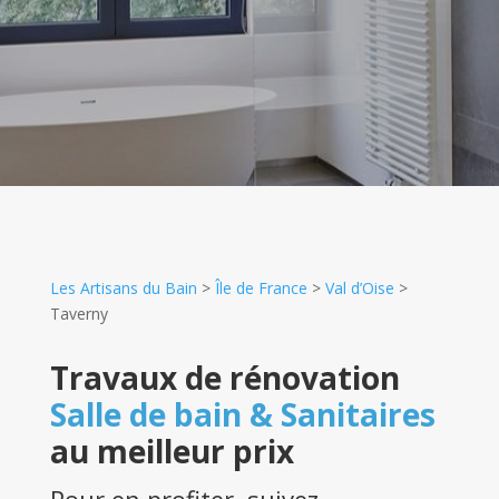
Les Artisans du Bain
>
Île de France
>
Val d’Oise
>
Taverny
Travaux de rénovation
Salle de bain & Sanitaires
au meilleur prix