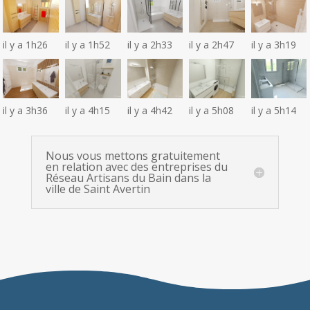
il y a 1h26
il y a 1h52
il y a 2h33
il y a 2h47
il y a 3h19
il y a 3h36
il y a 4h15
il y a 4h42
il y a 5h08
il y a 5h14
Nous vous mettons gratuitement
en relation avec des entreprises du
Réseau Artisans du Bain dans la
ville de Saint Avertin