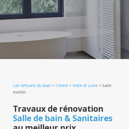
Les Artisans du Bain
>
Centre
>
Indre et Loire
>
Saint
Avertin
Travaux de rénovation
Salle de bain & Sanitaires
au meilleur prix