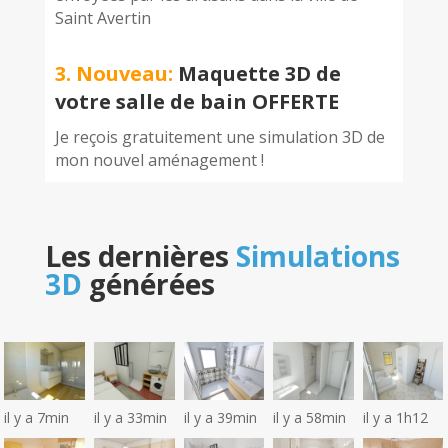
Saint Avertin
3. Nouveau:
Maquette 3D de
votre salle de bain OFFERTE
Je reçois gratuitement une simulation 3D de
mon nouvel aménagement !
Les dernières
Simulations
3D
générées
il y a 7min
il y a 33min
il y a 39min
il y a 58min
il y a 1h12