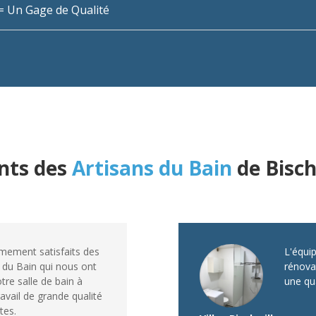
n = Un Gage de Qualité
ents des
Artisans du Bain
de Bisch
ement satisfaits des
L'équip
s du Bain qui nous ont
rénovat
tre salle de bain à
une qua
ravail de grande qualité
tes.