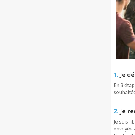
1.
Je dé
En 3 étap
souhaité
2.
Je re
Je suis li
envoyées 