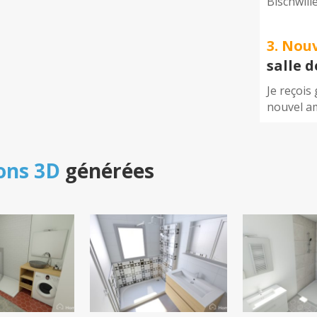
Bischwill
3. Nou
salle 
Je reçois
nouvel a
ons 3D
générées