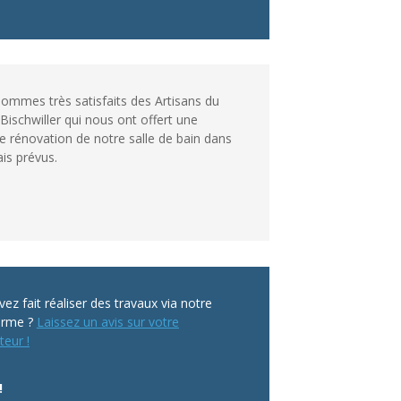
ommes très satisfaits des Artisans du
Bischwiller qui nous ont offert une
e rénovation de notre salle de bain dans
ais prévus.
ez fait réaliser des travaux via notre
orme ?
Laissez un avis sur votre
teur !
!