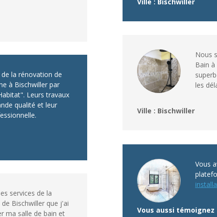
Ville : Bischwiller
Nous s
Bain à 
te de la rénovation de
superb
ne à Bischwiller par
les dél
Habitat". Leurs travaux
ande qualité et leur
Ville : Bischwiller
fessionnelle.
Vous av
platef
installa
 des services de la
de Bischwiller que j'ai
Vous aussi témoignez 
 ma salle de bain et