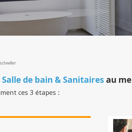
schwiller
n
Salle de bain & Sanitaires
au mei
ement ces 3 étapes :