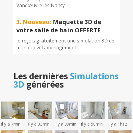
Vandœuvre lès Nancy
3. Nouveau:
Maquette 3D de
votre salle de bain OFFERTE
Je reçois gratuitement une simulation 3D de
mon nouvel aménagement !
Les dernières
Simulations
3D
générées
il y a 7min
il y a 33min
il y a 39min
il y a 58min
il y a 1h12