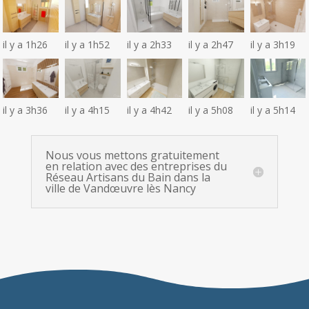
il y a 1h26
il y a 1h52
il y a 2h33
il y a 2h47
il y a 3h19
il y a 3h36
il y a 4h15
il y a 4h42
il y a 5h08
il y a 5h14
Nous vous mettons gratuitement
en relation avec des entreprises du
Réseau Artisans du Bain dans la
ville de Vandœuvre lès Nancy