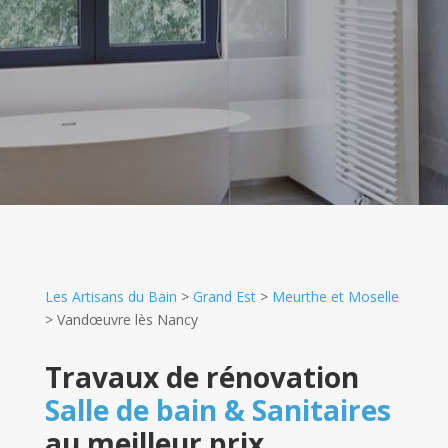
Les Artisans du Bain
>
Grand Est
>
Meurthe et Moselle
>
Vandœuvre lès Nancy
Travaux de rénovation
Salle de bain & Sanitaires
au meilleur prix