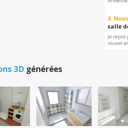
Armentiè
3. Nou
salle 
Je reçois
nouvel a
ons 3D
générées