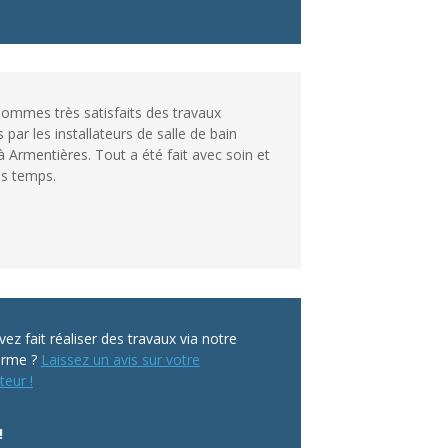
ommes très satisfaits des travaux
s par les installateurs de salle de bain
à Armentières. Tout a été fait avec soin et
es temps.
ez fait réaliser des travaux via notre
orme ?
Laissez un avis sur votre
teur !
!