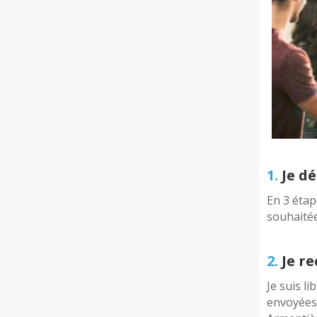
1.
Je dé
En 3 étap
souhaité
2.
Je re
Je suis li
envoyées 