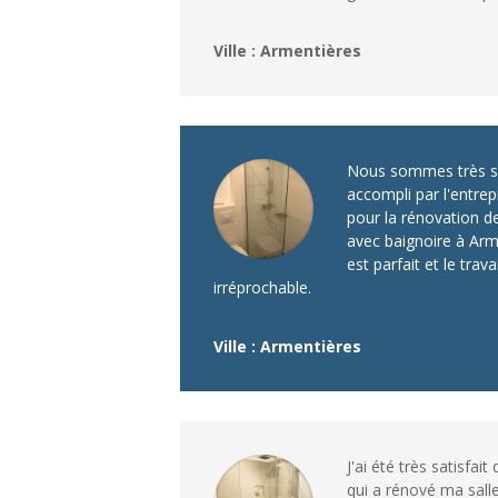
Ville : Armentières
Nous sommes très sat
accompli par l'entrep
pour la rénovation de
avec baignoire à Arme
est parfait et le trava
irréprochable.
Ville : Armentières
J'ai été très satisfait
qui a rénové ma sall