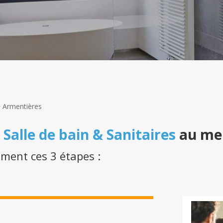
>
Armentières
n
Salle de bain & Sanitaires
au mei
ement ces 3 étapes :