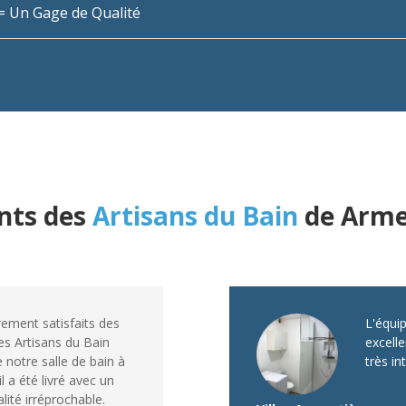
n = Un Gage de Qualité
ents des
Artisans du Bain
de Arme
ment satisfaits des
L'équi
les Artisans du Bain
excelle
 notre salle de bain à
très in
l a été livré avec un
lité irréprochable.