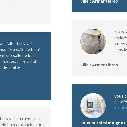
Ville : Armentières
Nous s
réalisé
isfaits du travail
situés 
rise "Ma salle de bain"
dans l
 notre salle de bain
ntières. Le résultat
Ville : Armentières
il de qualité
Vous av
platef
installa
 du travail du menuisier
Vous aussi témoignez 
e de bain et douche sur