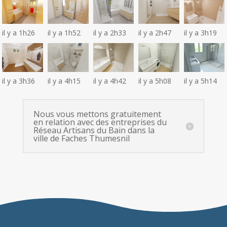
il y a 1h26
il y a 1h52
il y a 2h33
il y a 2h47
il y a 3h19
il y a 3h36
il y a 4h15
il y a 4h42
il y a 5h08
il y a 5h14
Nous vous mettons gratuitement
en relation avec des entreprises du
Réseau Artisans du Bain dans la
ville de Faches Thumesnil