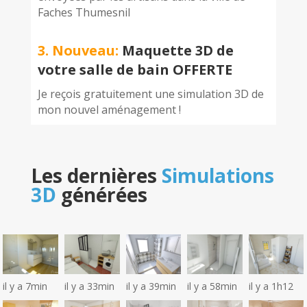
Faches Thumesnil
3. Nouveau:
Maquette 3D de
votre salle de bain OFFERTE
Je reçois gratuitement une simulation 3D de
mon nouvel aménagement !
Les dernières
Simulations
3D
générées
il y a 7min
il y a 33min
il y a 39min
il y a 58min
il y a 1h12