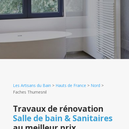
Les Artisans du Bain
>
Hauts de France
>
Nord
>
Faches Thumesnil
Travaux de rénovation
Salle de bain & Sanitaires
au meilleur prix