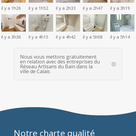
il y a 1h26
il y a 1h52
il y a 2h33
il y a 2h47
il y a 3h19
il y a 3h36
il y a 4h15
il y a 4h42
il y a 5h08
il y a 5h14
Nous vous mettons gratuitement
en relation avec des entreprises du
Réseau Artisans du Bain dans la
ville de Calais
Notre charte qualité