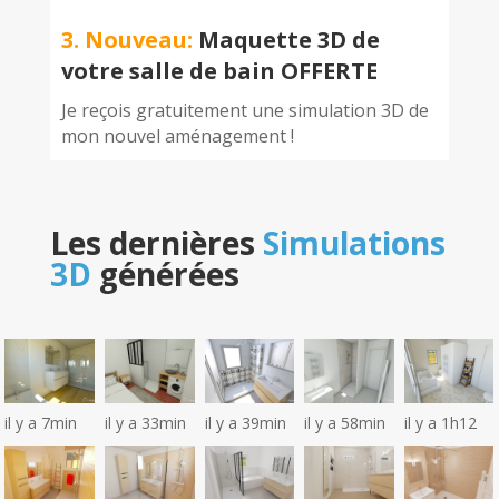
3. Nouveau:
Maquette 3D de
votre salle de bain OFFERTE
Je reçois gratuitement une simulation 3D de
mon nouvel aménagement !
Les dernières
Simulations
3D
générées
il y a 7min
il y a 33min
il y a 39min
il y a 58min
il y a 1h12