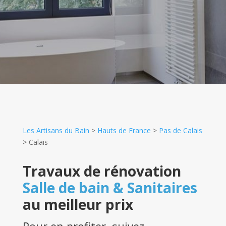
Les Artisans du Bain
>
Hauts de France
>
Pas de Calais
>
Calais
Travaux de rénovation
Salle de bain & Sanitaires
au meilleur prix