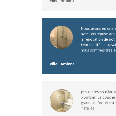
Ville : Amiens
Nous avons eu une ex
avec l'entreprise Am
la rénovation de notr
Leur qualité de trava
nous sommes très sat
Ville : Amiens
Je suis très satisfait 
plombier. La douche à
grand confort et es
installée.