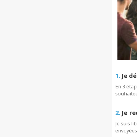
1.
Je dé
En 3 étap
souhaité
2.
Je re
Je suis li
envoyées 