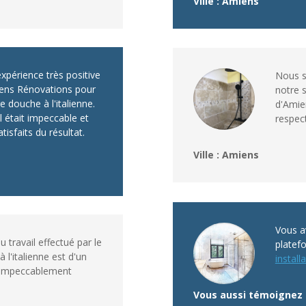
Ville : Amiens
périence très positive
Nous s
iens Rénovations pour
notre s
e douche à l'italienne.
d'Amien
il était impeccable et
respec
isfaits du résultat.
Ville : Amiens
Vous av
du travail effectué par le
platef
 l'italienne est d'un
installa
t impeccablement
Vous aussi témoignez 