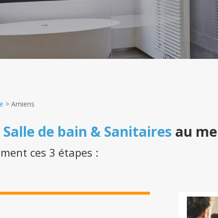
e
>
Amiens
n
Salle de bain & Sanitaires
au mei
ement ces 3 étapes :