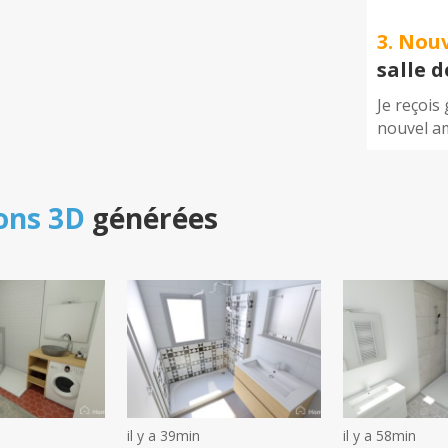
3. Nou
salle 
Je reçois
nouvel a
ons 3D
générées
il y a 39min
il y a 58min