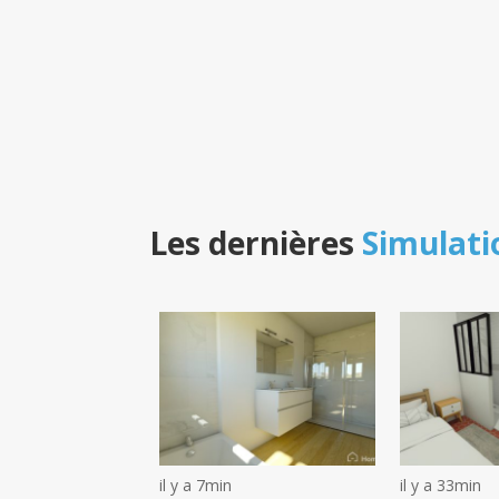
Les dernières
Simulati
il y a 7min
il y a 33min