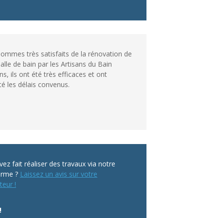
ommes très satisfaits de la rénovation de
alle de bain par les Artisans du Bain
s, ils ont été très efficaces et ont
té les délais convenus.
ez fait réaliser des travaux via notre
orme ?
Laissez un avis sur votre
teur !
!