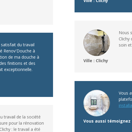
Ville : Clichy
Nous s
Clichy 
atisfait du travail
soin et
été Renov'Douche à
ation de ma douche à
Ville : Clichy
 des finitions et des
it exceptionnelle.
Vous av
platef
installa
du travail de la société
Vous aussi témoignez 
ure pour la rénovation
ichy : le travail a été