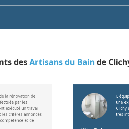
ents des
Artisans du Bain
de Clich
e la rénovation de
L'équip
ffectuée par les
une exc
ont exécuté un travail
Clichy 
t les critères annoncés
très in
e compétence et de