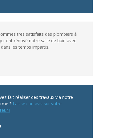
ommes très satisfaits des plombiers à
qui ont rénové notre salle de bain avec
 dans les temps impartis.
ez fait réaliser des travaux via notre
orme ?
Laissez un avis sur votre
teur !
!