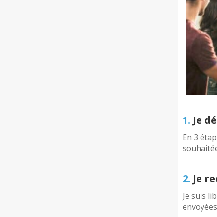
1.
Je dé
En 3 étap
souhaité
2.
Je re
Je suis li
envoyées 