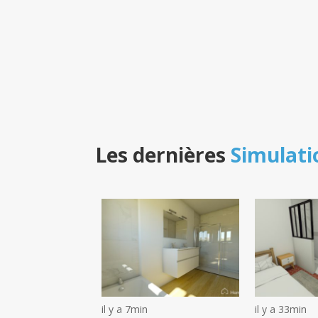
Les dernières
Simulati
il y a 7min
il y a 33min