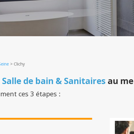
Seine
>
Clichy
n
Salle de bain & Sanitaires
au mei
ement ces 3 étapes :