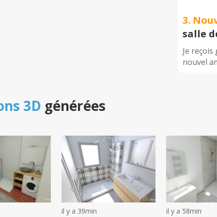
3. Nou
salle 
Je reçois
nouvel a
ons 3D
générées
il y a 39min
il y a 58min