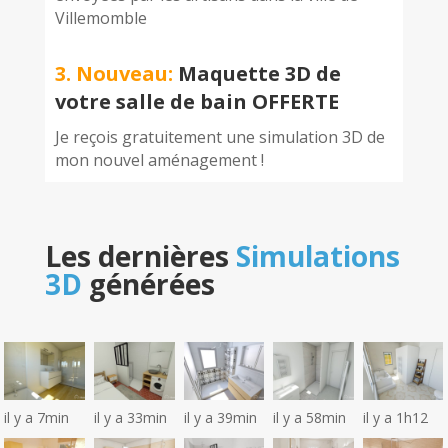
Villemomble
3. Nouveau:
Maquette 3D de
votre salle de bain OFFERTE
Je reçois gratuitement une simulation 3D de
mon nouvel aménagement !
Les dernières
Simulations
3D
générées
il y a 7min
il y a 33min
il y a 39min
il y a 58min
il y a 1h12