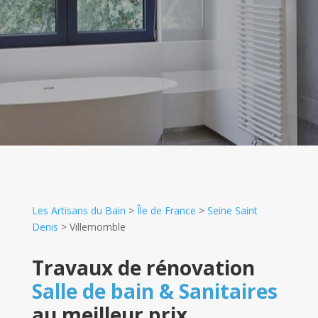
Les Artisans du Bain
>
Île de France
>
Seine Saint
Denis
>
Villemomble
Travaux de rénovation
Salle de bain & Sanitaires
au meilleur prix