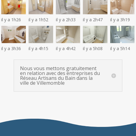
il y a 1h26
il y a 1h52
il y a 2h33
il y a 2h47
il y a 3h19
il y a 3h36
il y a 4h15
il y a 4h42
il y a 5h08
il y a 5h14
Nous vous mettons gratuitement
en relation avec des entreprises du
Réseau Artisans du Bain dans la
ville de Villemomble