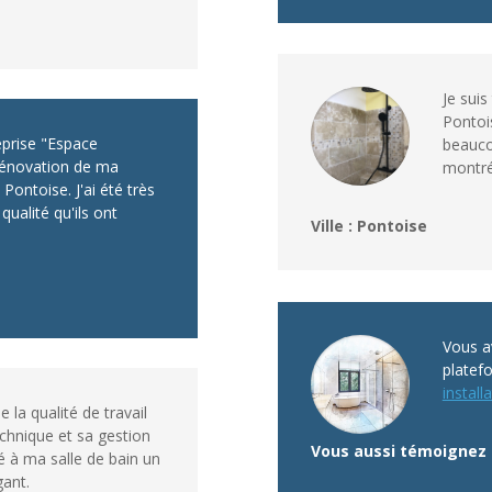
Je suis
Pontoi
treprise "Espace
beauco
rénovation de ma
montré
 Pontoise. J'ai été très
 qualité qu'ils ont
Ville : Pontoise
Vous av
platef
installa
de la qualité de travail
echnique et sa gestion
Vous aussi témoignez 
 à ma salle de bain un
ant.