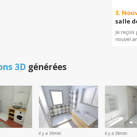
3. Nou
salle 
Je reçois
nouvel a
ons 3D
générées
il y a 39min
il y a 58min