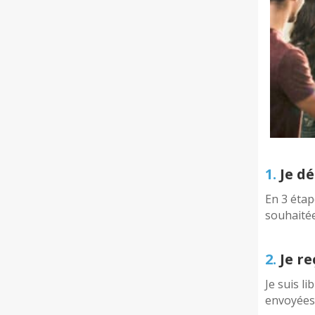
1.
Je dé
En 3 étap
souhaité
2.
Je re
Je suis li
envoyées 