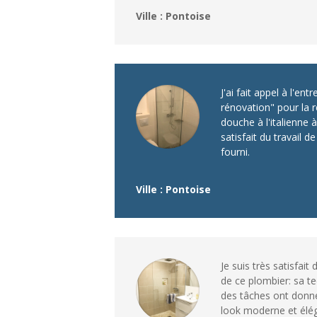
Ville : Pontoise
J'ai fait appel à l'en
rénovation" pour la 
douche à l'italienne à
satisfait du travail de
fourni.
Ville : Pontoise
Je suis très satisfait 
de ce plombier: sa t
des tâches ont donné
look moderne et élég