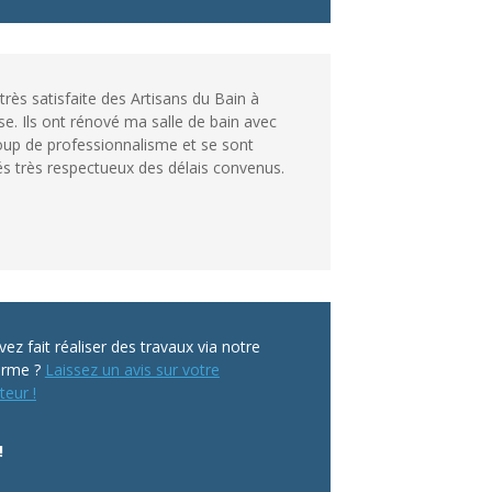
 très satisfaite des Artisans du Bain à
se. Ils ont rénové ma salle de bain avec
up de professionnalisme et se sont
s très respectueux des délais convenus.
ez fait réaliser des travaux via notre
orme ?
Laissez un avis sur votre
teur !
!