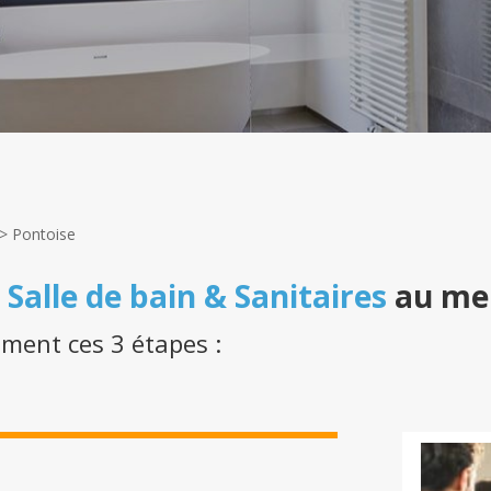
>
Pontoise
n
Salle de bain & Sanitaires
au mei
ement ces 3 étapes :