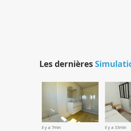
Les dernières
Simulati
il y a 7min
il y a 33min