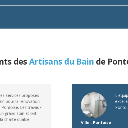
ents des
Artisans du Bain
de Pont
t des services proposés
L'équip
ain pour la rénovation
excelle
à Pontoise. Les travaux
Pontois
n grand soin et ont
a charte qualité.
Ville : Pontoise