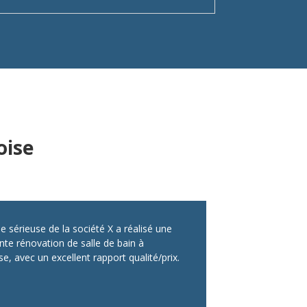
oise
e sérieuse de la société X a réalisé une
nte rénovation de salle de bain à
e, avec un excellent rapport qualité/prix.