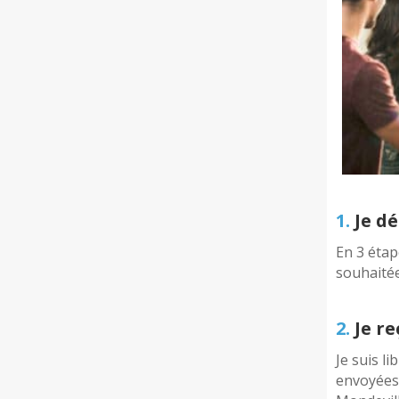
1.
Je dé
En 3 étap
souhaité
2.
Je re
Je suis li
envoyées 