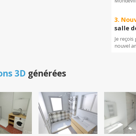
Mondevil
3. Nou
salle 
Je reçois
nouvel a
ons 3D
générées