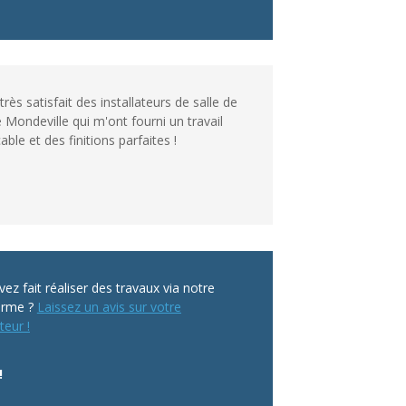
 très satisfait des installateurs de salle de
 Mondeville qui m'ont fourni un travail
ble et des finitions parfaites !
ez fait réaliser des travaux via notre
orme ?
Laissez un avis sur votre
teur !
!