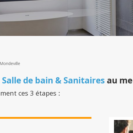
Mondeville
n
Salle de bain & Sanitaires
au mei
ement ces 3 étapes :