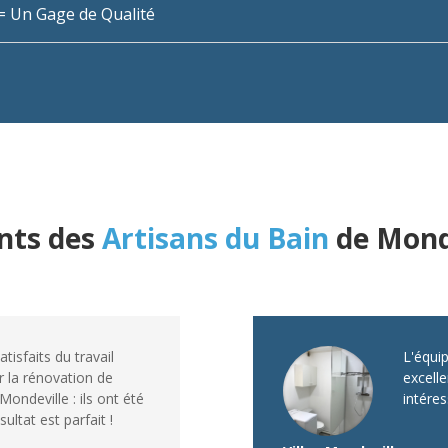
n = Un Gage de Qualité
ents des
Artisans du Bain
de Mond
isfaits du travail
L'équi
r la rénovation de
excelle
Mondeville : ils ont été
intéres
sultat est parfait !