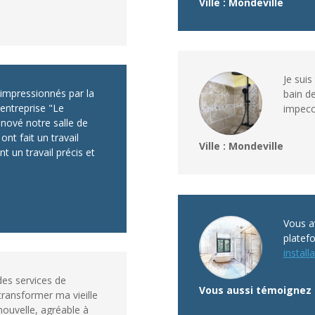
Ville : Mondeville
Je suis
impressionnés par la
bain de
l'entreprise "Le
impecca
énové notre salle de
ont fait un travail
Ville : Mondeville
t un travail précis et
Vous av
platef
installa
 des services de
Vous aussi témoignez 
 transformer ma vieille
nouvelle, agréable à