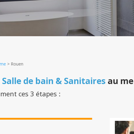
ime
>
Rouen
n
Salle de bain & Sanitaires
au mei
ement ces 3 étapes :