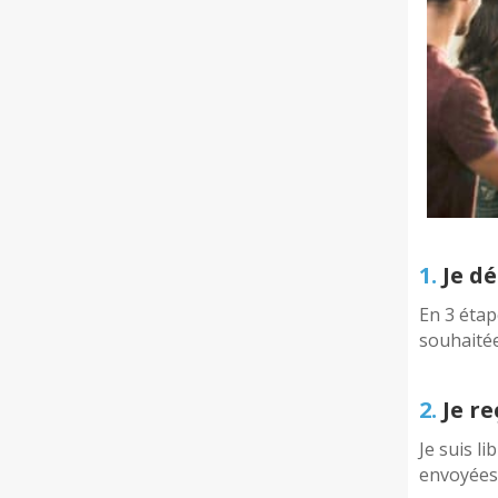
1.
Je dé
En 3 étap
souhaité
2.
Je re
Je suis li
envoyées 