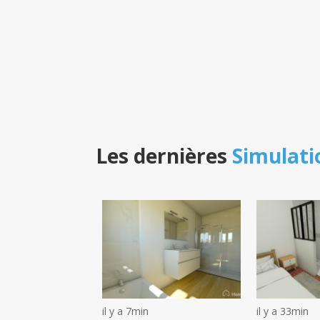
Les dernières
Simulati
il y a 7min
il y a 33min