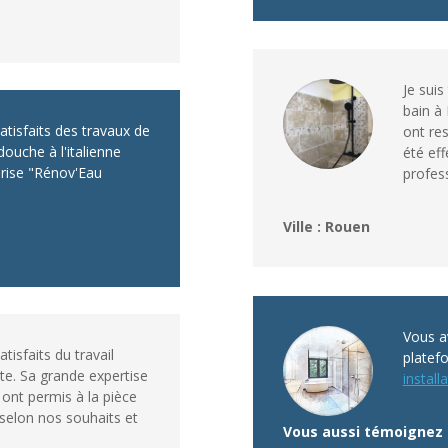
Je suis
bain à 
tisfaits des travaux de
ont res
ouche à l'italienne
été eff
prise "Rénov'Eau
profes
Ville : Rouen
Vous av
isfaits du travail
platef
te. Sa grande expertise
installa
 ont permis à la pièce
 selon nos souhaits et
Vous aussi témoignez 