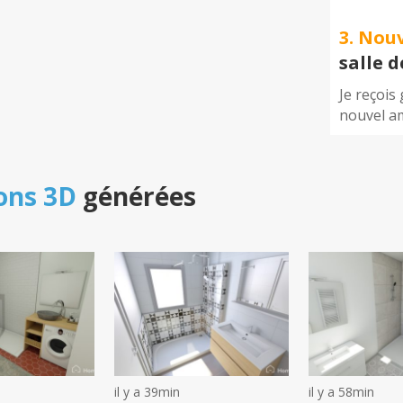
3. Nou
salle 
Je reçois
nouvel a
ons 3D
générées
il y a 39min
il y a 58min