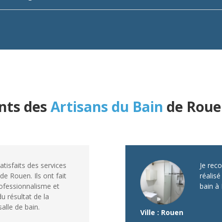
ents des
Artisans du Bain
de Rou
isfaits des services
Je rec
de Rouen. Ils ont fait
réalisé
ofessionnalisme et
bain à 
 résultat de la
alle de bain.
Ville : Rouen