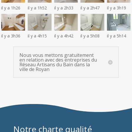
il y a 1h26
il y a 1h52
il y a 2h33
il y a 2h47
il y a 3h19
il y a 3h36
il y a 4h15
il y a 4h42
il y a 5h08
il y a 5h14
Nous vous mettons gratuitement
en relation avec des entreprises du
Réseau Artisans du Bain dans la
ville de Royan
Notre charte qualité