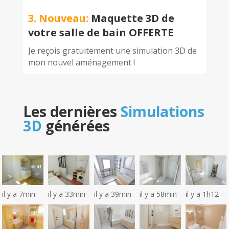
3. Nouveau:
Maquette 3D de
votre salle de bain OFFERTE
Je reçois gratuitement une simulation 3D de
mon nouvel aménagement !
Les dernières
Simulations
3D
générées
il y a 7min
il y a 33min
il y a 39min
il y a 58min
il y a 1h12