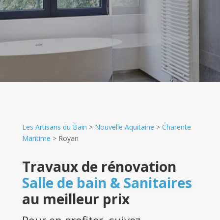
Les Artisans du Bain
>
Nouvelle Aquitaine
>
Charente
Maritime
>
Royan
Travaux de rénovation
Salle de bain & Sanitaires
au meilleur prix