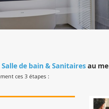
n
Salle de bain & Sanitaires
au mei
ement ces 3 étapes :