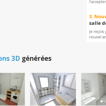
l’accepte
3. Nou
salle 
Je reçois
nouvel a
ons 3D
générées