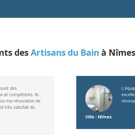
ents des
Artisans du Bain
à Nîme
 sont des
L'équi
x et compétents. Ils
excelle
ssi ma rénovation de
rénovat
été très satisfait du
Ville : Nîmes