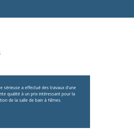
s
pe sérieuse a effectué des travaux d'une
nte qualité à un prix intéressant pour la
ion de la salle de bain à Nîmes.