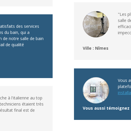
"Les p
salle 
isfaits des services
efficac
ns du bain, qui a
impecca
n de notre salle de bain
il de qualité
Ville : Nîmes
Vous av
platef
installa
he à l'italienne au top
techniciens étaient très
Vous aussi témoignez 
ésultat final est de