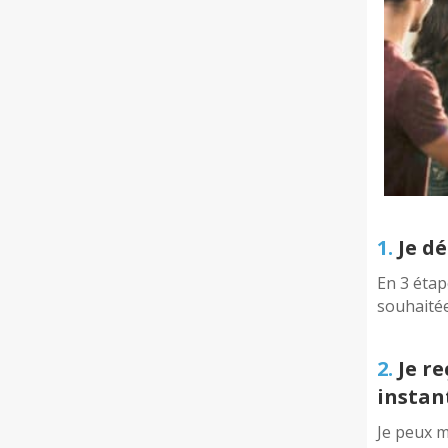
1.
Je dé
En 3 étap
souhaité
2.
Je re
insta
Je peux m