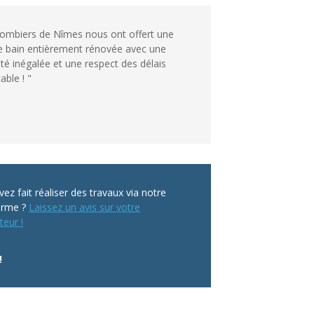
lombiers de Nîmes nous ont offert une
de bain entièrement rénovée avec une
ité inégalée et une respect des délais
ble ! "
ez fait réaliser des travaux via notre
orme ?
Laissez un avis sur votre
teur !
!