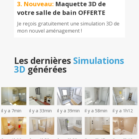
3. Nouveau:
Maquette 3D de
votre salle de bain OFFERTE
Je reçois gratuitement une simulation 3D de
mon nouvel aménagement !
Les dernières
Simulations
3D
générées
il y a 7min
il y a 33min
il y a 39min
il y a 58min
il y a 1h12