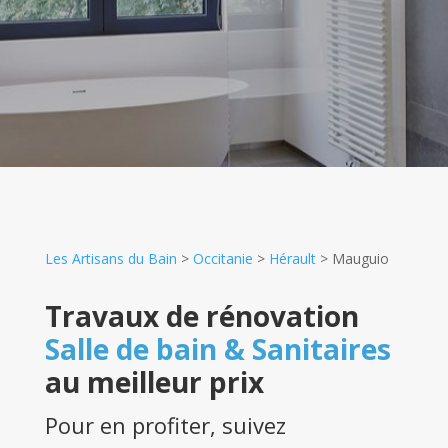
Les Artisans du Bain
>
Occitanie
>
Hérault
>
Mauguio
Travaux de rénovation
Salle de bain & Sanitaires
au meilleur prix
Pour en profiter, suivez