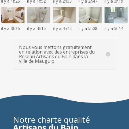
il y a 1h26
il y a 1h52
il y a 2h33
il y a 2h47
il y a 3h19
il y a 3h36
il y a 4h15
il y a 4h42
il y a 5h08
il y a 5h14
Nous vous mettons gratuitement
en relation avec des entreprises du
Réseau Artisans du Bain dans la
ville de Mauguio
Notre charte qualité
Artisans du Bain