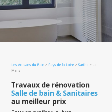
Les Artisans du Bain
>
Pays de la Loire
>
Sarthe
>
Le
Mans
Travaux de rénovation
Salle de bain & Sanitaires
au meilleur prix