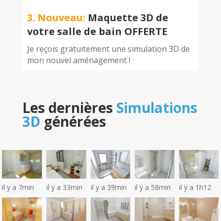
3. Nouveau:
Maquette 3D de
votre salle de bain OFFERTE
Je reçois gratuitement une simulation 3D de
mon nouvel aménagement !
Les dernières
Simulations
3D
générées
il y a 7min
il y a 33min
il y a 39min
il y a 58min
il y a 1h12