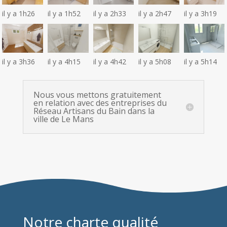
il y a 1h26
il y a 1h52
il y a 2h33
il y a 2h47
il y a 3h19
il y a 3h36
il y a 4h15
il y a 4h42
il y a 5h08
il y a 5h14
Nous vous mettons gratuitement
en relation avec des entreprises du
Réseau Artisans du Bain dans la
ville de Le Mans
Notre charte qualité