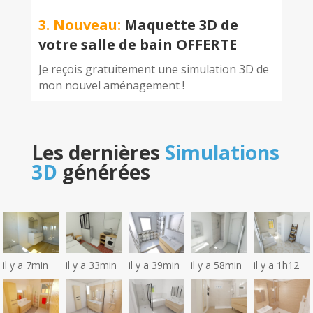
3. Nouveau:
Maquette 3D de
votre salle de bain OFFERTE
Je reçois gratuitement une simulation 3D de
mon nouvel aménagement !
Les dernières
Simulations
3D
générées
il y a 7min
il y a 33min
il y a 39min
il y a 58min
il y a 1h12