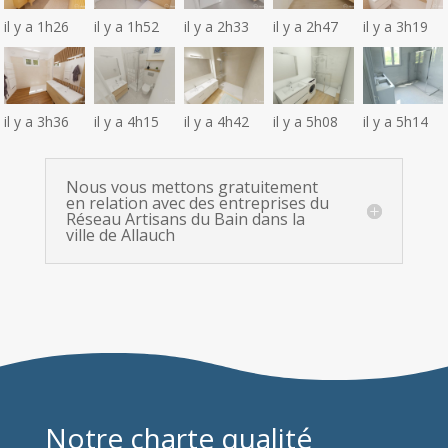
il y a 1h26
il y a 1h52
il y a 2h33
il y a 2h47
il y a 3h19
il y a 3h36
il y a 4h15
il y a 4h42
il y a 5h08
il y a 5h14
Nous vous mettons gratuitement
en relation avec des entreprises du
Réseau Artisans du Bain dans la
ville de Allauch
Notre charte qualité