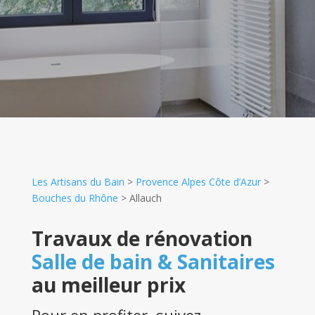
Les Artisans du Bain
>
Provence Alpes Côte d’Azur
>
Bouches du Rhône
>
Allauch
Travaux de rénovation
Salle de bain & Sanitaires
au meilleur prix