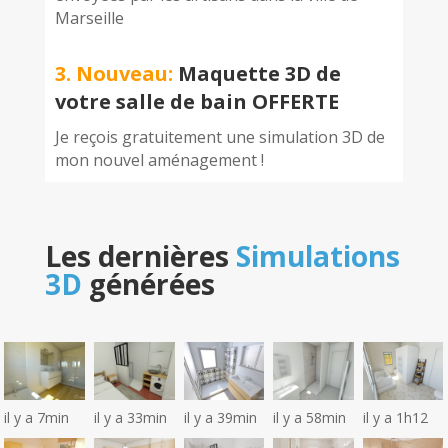
Marseille
3. Nouveau:
Maquette 3D de
votre salle de bain OFFERTE
Je reçois gratuitement une simulation 3D de
mon nouvel aménagement !
Les dernières
Simulations
3D
générées
il y a 7min
il y a 33min
il y a 39min
il y a 58min
il y a 1h12