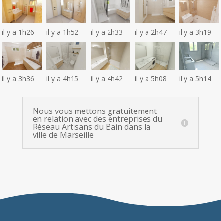
il y a 1h26
il y a 1h52
il y a 2h33
il y a 2h47
il y a 3h19
il y a 3h36
il y a 4h15
il y a 4h42
il y a 5h08
il y a 5h14
Nous vous mettons gratuitement
en relation avec des entreprises du
Réseau Artisans du Bain dans la
ville de Marseille