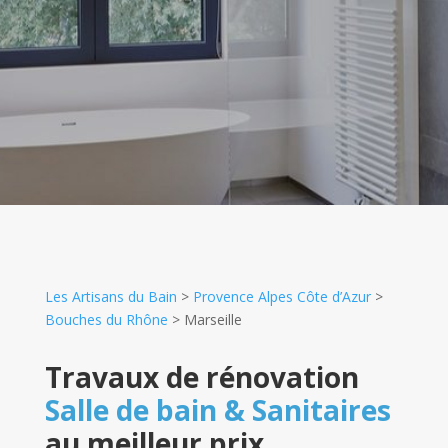
Les Artisans du Bain
>
Provence Alpes Côte d’Azur
>
Bouches du Rhône
>
Marseille
Travaux de rénovation
Salle de bain & Sanitaires
au meilleur prix