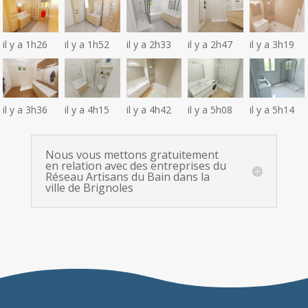
il y a 1h26
il y a 1h52
il y a 2h33
il y a 2h47
il y a 3h19
il y a 3h36
il y a 4h15
il y a 4h42
il y a 5h08
il y a 5h14
Nous vous mettons gratuitement
en relation avec des entreprises du
Réseau Artisans du Bain dans la
ville de Brignoles