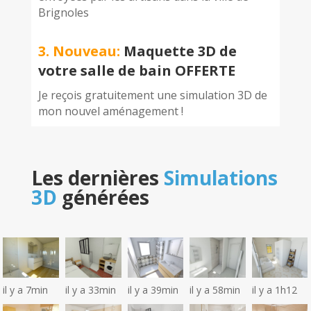
Brignoles
3. Nouveau:
Maquette 3D de
votre salle de bain OFFERTE
Je reçois gratuitement une simulation 3D de
mon nouvel aménagement !
Les dernières
Simulations
3D
générées
il y a 7min
il y a 33min
il y a 39min
il y a 58min
il y a 1h12