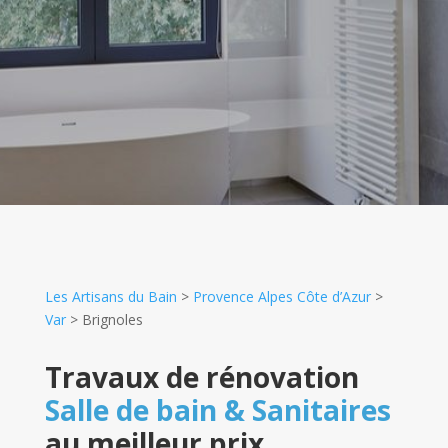
Les Artisans du Bain
>
Provence Alpes Côte d’Azur
>
Var
>
Brignoles
Travaux de rénovation
Salle de bain & Sanitaires
au meilleur prix