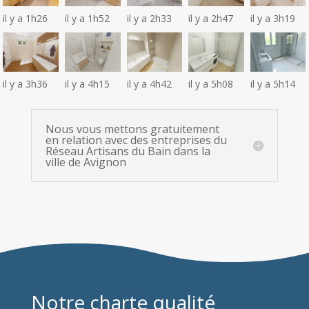
il y a 1h26
il y a 1h52
il y a 2h33
il y a 2h47
il y a 3h19
il y a 3h36
il y a 4h15
il y a 4h42
il y a 5h08
il y a 5h14
Nous vous mettons gratuitement
en relation avec des entreprises du
Réseau Artisans du Bain dans la
ville de Avignon
Notre charte qualité