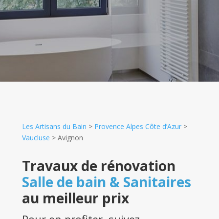
Les Artisans du Bain
>
Provence Alpes Côte d’Azur
>
Vaucluse
>
Avignon
Travaux de rénovation
Salle de bain & Sanitaires
au meilleur prix