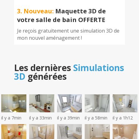
3. Nouveau:
Maquette 3D de
votre salle de bain OFFERTE
Je reçois gratuitement une simulation 3D de
mon nouvel aménagement !
Les dernières
Simulations
3D
générées
il y a 7min
il y a 33min
il y a 39min
il y a 58min
il y a 1h12