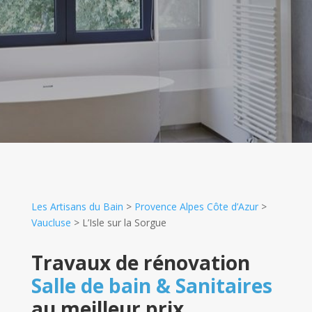
Les Artisans du Bain
>
Provence Alpes Côte d’Azur
>
Vaucluse
>
L’Isle sur la Sorgue
Travaux de rénovation
Salle de bain & Sanitaires
au meilleur prix