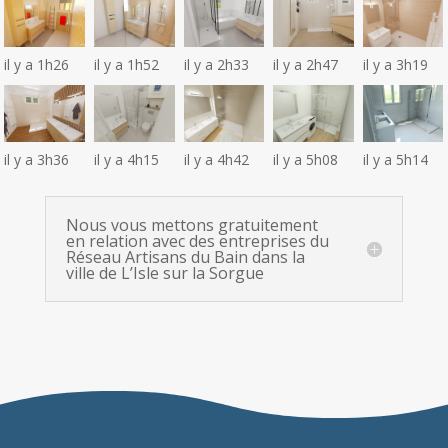
il y a 1h26
il y a 1h52
il y a 2h33
il y a 2h47
il y a 3h19
il y a 3h36
il y a 4h15
il y a 4h42
il y a 5h08
il y a 5h14
Nous vous mettons gratuitement
en relation avec des entreprises du
Réseau Artisans du Bain dans la
ville de L’Isle sur la Sorgue