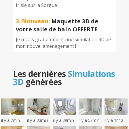
L’Isle sur la Sorgue
3. Nouveau:
Maquette 3D de
votre salle de bain OFFERTE
Je reçois gratuitement une simulation 3D de
mon nouvel aménagement !
Les dernières
Simulations
3D
générées
il y a 7min
il y a 33min
il y a 39min
il y a 58min
il y a 1h12